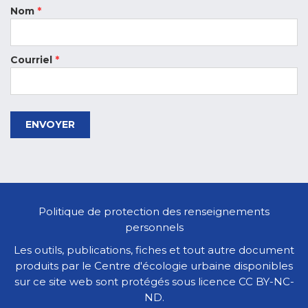
Nom
*
Courriel
*
ENVOYER
Politique de protection des renseignements
personnels
Les outils, publications, fiches et tout autre document
produits par le Centre d'écologie urbaine disponibles
sur ce site web sont protégés sous licence
CC BY-NC-
ND
.